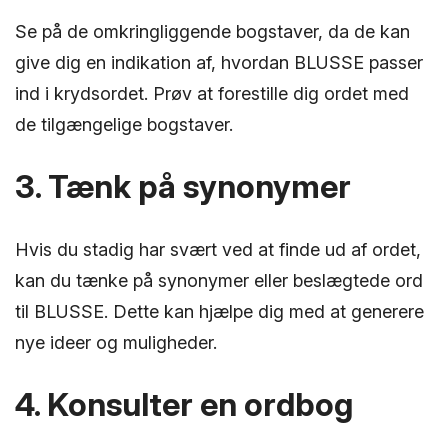
Se på de omkringliggende bogstaver, da de kan
give dig en indikation af, hvordan BLUSSE passer
ind i krydsordet. Prøv at forestille dig ordet med
de tilgængelige bogstaver.
3. Tænk på synonymer
Hvis du stadig har svært ved at finde ud af ordet,
kan du tænke på synonymer eller beslægtede ord
til BLUSSE. Dette kan hjælpe dig med at generere
nye ideer og muligheder.
4. Konsulter en ordbog