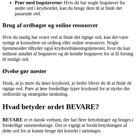
Prøv med bogstaverne:
Hvis du har nogle bogstaver fra
andre ord i krydsordet, kan du bruge dem til at finde det
passende ord.
Brug af ordbøger og online ressourcer
Hvis du stadig har svært ved at finde det rigtige ord, kan det være
nyttigt at konsultere en ordbog eller online ressourcer. Nogle
hjemmesider tilbyder også krydsordsløsningstjenester, hvor du kan
indtaste antallet af bogstaver og de kendte bogstaver for at få forslag
til mulige ord.
Øvelse gør mester
Husk, at jo mere du løser krydsord, jo bedre bliver du til at finde de
rigtige ord. Prøv at løse forskellige typer krydsord for at styrke din
ordforråd og strategiske tænkning.
Hvad betyder ordet BEVARE?
BEVARE
er et dansk verbum, der har flere betydninger og bruges i
forskellige sammenhænge. Det er vigtigt at forstå betydningen af
dette ord for at kunne bruge det korrekt i sætninger.