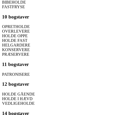
BIBEHOLDE
FASTFRYSE
10 bogstaver
OPRETHOLDE
OVERLEVERE
HOLDE OPPE
HOLDE FAST
HELGARDERE
KONSERVERE
PRÆSERVERE
11 bogstaver
PATRONISERE
12 bogstaver
HOLDE GÅENDE
HOLDE I HÆVD
VEDLIGEHOLDE
14 bogstaver