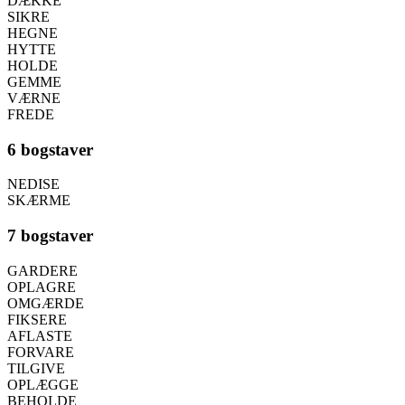
DÆKKE
SIKRE
HEGNE
HYTTE
HOLDE
GEMME
VÆRNE
FREDE
6 bogstaver
NEDISE
SKÆRME
7 bogstaver
GARDERE
OPLAGRE
OMGÆRDE
FIKSERE
AFLASTE
FORVARE
TILGIVE
OPLÆGGE
BEHOLDE