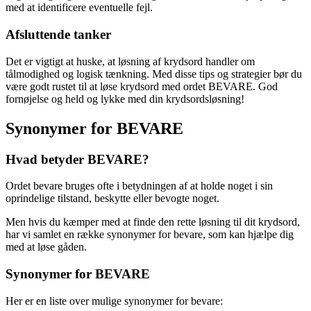
med at identificere eventuelle fejl.
Afsluttende tanker
Det er vigtigt at huske, at løsning af krydsord handler om
tålmodighed og logisk tænkning. Med disse tips og strategier bør du
være godt rustet til at løse krydsord med ordet BEVARE. God
fornøjelse og held og lykke med din krydsordsløsning!
Synonymer for BEVARE
Hvad betyder BEVARE?
Ordet bevare bruges ofte i betydningen af at holde noget i sin
oprindelige tilstand, beskytte eller bevogte noget.
Men hvis du kæmper med at finde den rette løsning til dit krydsord,
har vi samlet en række synonymer for bevare, som kan hjælpe dig
med at løse gåden.
Synonymer for BEVARE
Her er en liste over mulige synonymer for bevare: