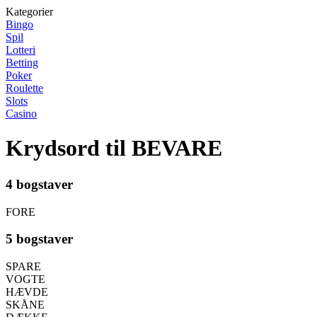
Kategorier
Bingo
Spil
Lotteri
Betting
Poker
Roulette
Slots
Casino
Krydsord til BEVARE
4 bogstaver
FORE
5 bogstaver
SPARE
VOGTE
HÆVDE
SKÅNE