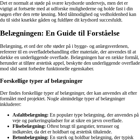
Det er normalt at støde på svære krydsorde undervejs, men det er
vigtigt at fortsætte med at udforske mulighederne og holde fast i din
søgen efter den rette løsning. Med tålmodighed og vedholdenhed kan
du til sidst knække gåden og fuldføre dit krydsord succesfuldt.
Belægningen: En Guide til Forståelse
Belægning, et ord der ofte støder på i bygge- og anlægsverdenen,
refererer til en overfladebehandling eller materiale, der anvendes til at
dække en underliggende overflade. Belægningen har en række formål,
herunder at tilføre æstetisk appel, beskytte den underliggende overflade
mod slid samt forbedre funktionelle egenskaber.
Forskellige typer af belægninger
Der findes forskellige typer af belægninger, der kan anvendes alt efter
formålet med projektet. Nogle almindelige typer af belægninger
inkluderer:
Asfaltbelægning:
En populær type belægning, der anvendes på
veje og parkeringspladser for at sikre en jævn overflade.
Flisebelægning:
Oftest brugt til gangstier, terrasser og
indkørsler, da det er holdbart og æstetisk tiltalende.
Betonbelægning:
En stærk og holdbar belægning, der typisk