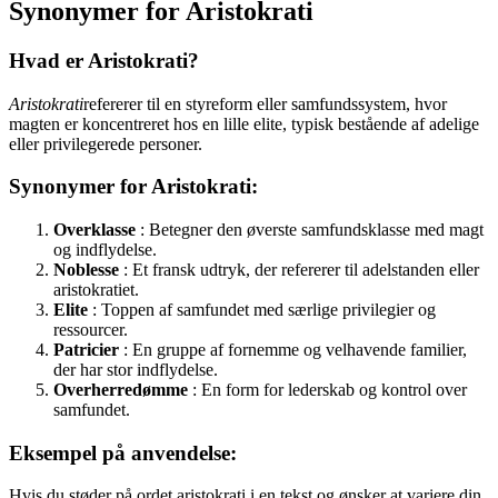
Synonymer for Aristokrati
Hvad er Aristokrati?
Aristokrati
refererer til en styreform eller samfundssystem, hvor
magten er koncentreret hos en lille elite, typisk bestående af adelige
eller privilegerede personer.
Synonymer for Aristokrati:
Overklasse
: Betegner den øverste samfundsklasse med magt
og indflydelse.
Noblesse
: Et fransk udtryk, der refererer til adelstanden eller
aristokratiet.
Elite
: Toppen af samfundet med særlige privilegier og
ressourcer.
Patricier
: En gruppe af fornemme og velhavende familier,
der har stor indflydelse.
Overherredømme
: En form for lederskab og kontrol over
samfundet.
Eksempel på anvendelse:
Hvis du støder på ordet aristokrati i en tekst og ønsker at variere din