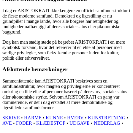
I dag er ARISTOKRATI ikke længere en officiel samfundsstruktur i
de fleste moderne samfund. Demokrati og ligestilling er nu
grundpiller i mange lande, hvor alle borgere har rettigheder og
muligheder uafhængigt af deres sociale status eller økonomiske
baggrund.
Dog kan man stadig støde på begrebet ARISTOKRATI i en mere
symbolsk forstand, hvor det refererer til en elite af personer med
særlige privilegier, som f.eks. kendte personer inden for kultur,
politik eller erhvervslivet.
Afsluttende bemærkninger
Sammenfattende kan ARISTOKRATI beskrives som en
samfundsstruktur, hvor magten og privilegierne er koncentreret
omkring en lille elite af personer baseret på deres arv, sociale status
eller økonomiske styrke. Selvom ARISTOKRATI en gang var
dominerende, er det i dag erstattet af mere demokratiske og
ligestillede samfundsformer.
SKRIVE
•
HARME
•
KUNNE
•
HVERV
•
KUNSTRETNING
•
AVE
•
FODER
•
KLÆDESTOF
•
UDGAVE
•
NEDERLAG
•