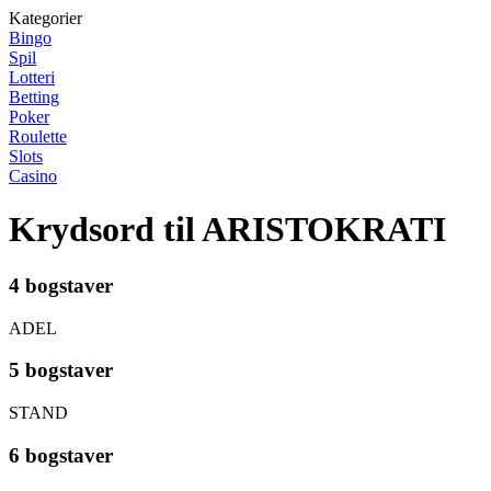
Kategorier
Bingo
Spil
Lotteri
Betting
Poker
Roulette
Slots
Casino
Krydsord til ARISTOKRATI
4 bogstaver
ADEL
5 bogstaver
STAND
6 bogstaver