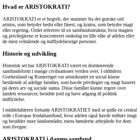
Hvad er ARISTOKRATI?
ARISTOKRATI er et begreb, der stammer fra det græske ord
aristos, som betyder bedst eller finest, og kratos, som betyder magt
eller regering. Ordet refererer til en samfundsstruktur, hvor magten
og privilegierne er koncentreret omkring en lille elite af adelen eller
de mest velstående og indflydelsesrige personer.
Historie og udvikling
Historisk set har ARISTOKRATI været en dominerende
samfundsform i mange civilisationer verden over. I oldtidens
Grækenland og Romerriget var aristokratiet en social klasse
bestående af adelige familier, som havde privilegier og magt baseret
på deres arv og sociale status. Disse familier kunne regere over
landets ressourcer, besidde jord og have adgang til politisk
indflydelse.
I middelalderen fortsatte ARISTOKRATIET med at spille en central
rolle i Europas feudalsamfund, hvor adelen også havde militær magt
og besidder store landområder, mens bønderne arbejdede for dem
som livegne.
ARISTOKRATI i dagens samfund